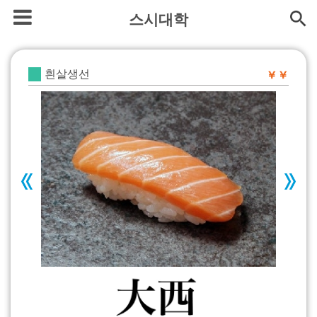
스시대학
흰살생선