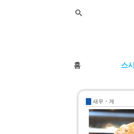
홈
스
새우・게