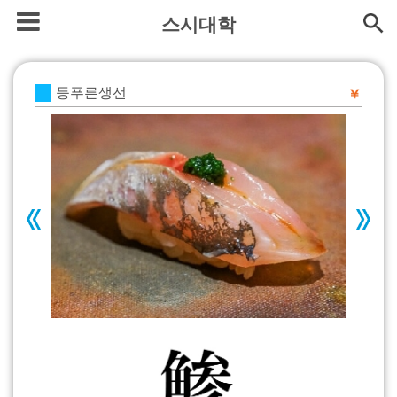
스시대학
등푸른생선