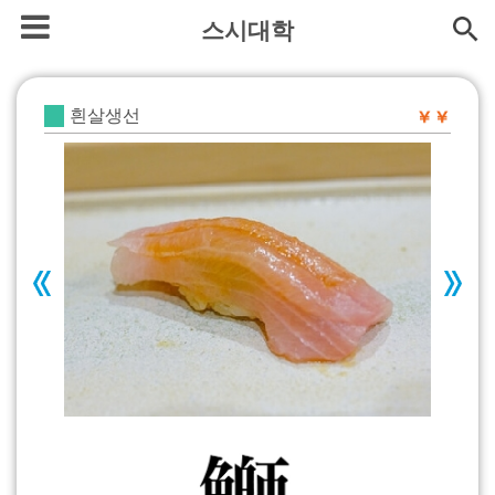
스시대학
흰살생선