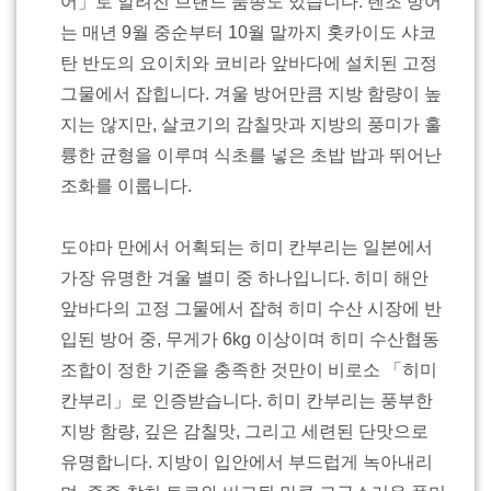
어」로 알려진 브랜드 품종도 있습니다. 텐조 방어
는 매년 9월 중순부터 10월 말까지 홋카이도 샤코
탄 반도의 요이치와 코비라 앞바다에 설치된 고정
그물에서 잡힙니다. 겨울 방어만큼 지방 함량이 높
지는 않지만, 살코기의 감칠맛과 지방의 풍미가 훌
륭한 균형을 이루며 식초를 넣은 초밥 밥과 뛰어난
조화를 이룹니다.
도야마 만에서 어획되는 히미 칸부리는 일본에서
가장 유명한 겨울 별미 중 하나입니다. 히미 해안
앞바다의 고정 그물에서 잡혀 히미 수산 시장에 반
입된 방어 중, 무게가 6kg 이상이며 히미 수산협동
조합이 정한 기준을 충족한 것만이 비로소 「히미
칸부리」로 인증받습니다. 히미 칸부리는 풍부한
지방 함량, 깊은 감칠맛, 그리고 세련된 단맛으로
유명합니다. 지방이 입안에서 부드럽게 녹아내리