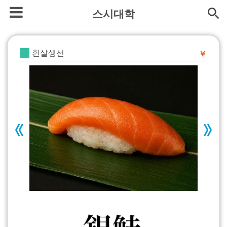
스시대학
흰살생선