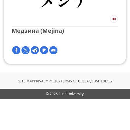
Медзина (Mejina)
SITE MAP
PRIVACY POLICY
TERMS OF USE
FAQ
SUSHI BLOG
© 2025 SushiUniversity.