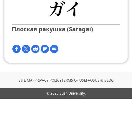
Плоская ракушка (Saragai)
SITE MAP
PRIVACY POLICY
TERMS OF USE
FAQ
SUSHI BLOG
© 2025 SushiUniversity.