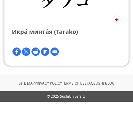
Икра́ минта́я (Tarako)
SITE MAP
PRIVACY POLICY
TERMS OF USE
FAQ
SUSHI BLOG
© 2025 SushiUniversity.