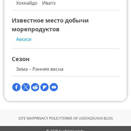
Хоккайдо Иватэ
Известное место добычи
морепродуктов
Аккэси
Сезон
Зима－Ранняя весна
SITE MAP
PRIVACY POLICY
TERMS OF USE
FAQ
SUSHI BLOG