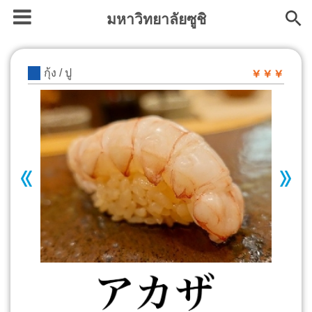
มหาวิทยาลัยซูชิ
กุ้ง / ปู