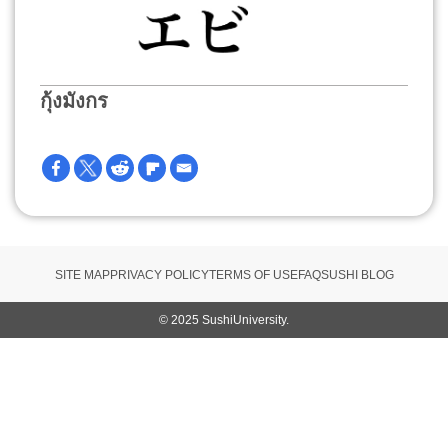
กุ้งมังกร
SITE MAP
PRIVACY POLICY
TERMS OF USE
FAQ
SUSHI BLOG
© 2025 SushiUniversity.