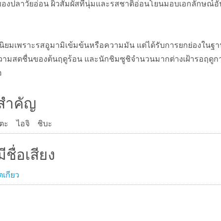
ของปลาวัยอ่อน ผิวสัมผัสที่นุ่มและรสชาติอ่อนโยนมอบเอกลักษณ์อ
ที่นิยมเพราะรสอูมามิเข้มข้นหรือความมัน แต่ได้รับการยกย่องใ
วามสดชื่นของต้นฤดูร้อน และนักชิมซูชิจำนวนมากต่างเฝ้ารอฤดูก
อ
่สำคัญ
ตะ ไอจิ ชิบะ
ีชื่อเสียง
ตเกียว