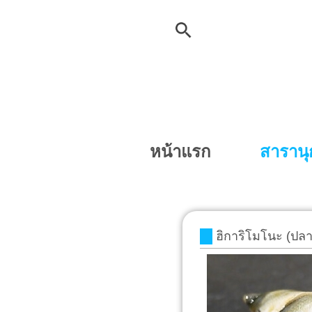
หน้าแรก
สาราน
ฮิการิโมโนะ (ปลาท