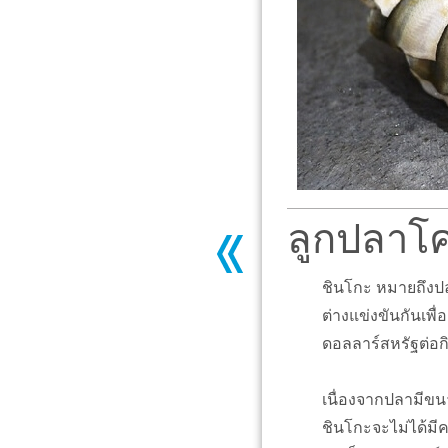
ลูกปลาโค
ชินโกะ หมายถึงปลา
ต่างแข่งขันกันเพื
ดอลลาร์สหรัฐต่อก
เนื่องจากปลามีขนา
ชินโกะจะไม่ได้ม