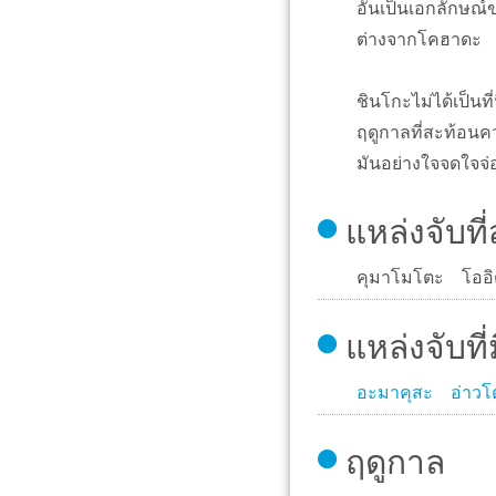
อันเป็นเอกลักษณ์
ต่างจากโคฮาดะ
ชินโกะไม่ได้เป็น
ฤดูกาลที่สะท้อนค
มันอย่างใจจดใจจ่
แหล่งจับที
คุมาโมโตะ โออิ
แหล่งจับที่ม
อะมาคุสะ
อ่าวโ
ฤดูกาล