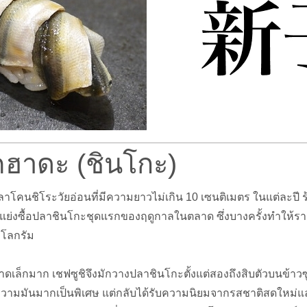
ฮาดะ (ชินโกะ)
โคนชิโระวัยอ่อนที่มีความยาวไม่เกิน 10 เซนติเมตร ในแต่ละปี ร้า
่อแย่งซื้อปลาชินโกะชุดแรกของฤดูกาลในตลาด ซึ่งบางครั้งทำให้รา
ิโลกรัม
ดเล็กมาก เชฟซูชิจึงมักวางปลาชินโกะตั้งแต่สองถึงสิบตัวบนข้าวซูช
ีความมันมากเป็นพิเศษ แต่กลับได้รับความนิยมจากรสชาติสดใหม่