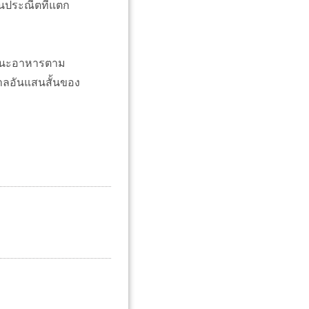
ันประณีตที่แตก
นฐานะอาหารตาม
าลอันแสนสั้นของ