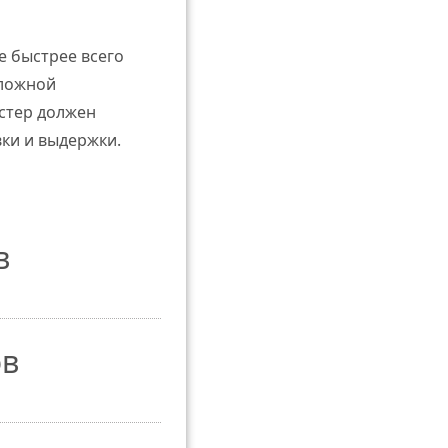
е быстрее всего
сложной
астер должен
ки и выдержки.
в
ов