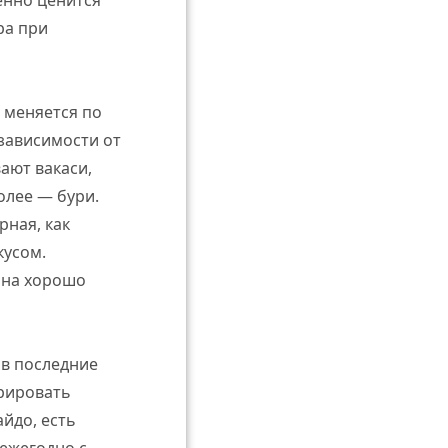
енно ценится
ра при
 меняется по
 зависимости от
ают вакаси,
олее — бури.
рная, как
кусом.
 она хорошо
 в последние
грировать
йдо, есть