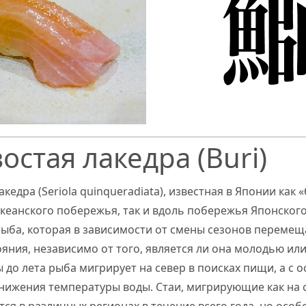
остая лакедра (Buri)
кедра (Seriola quinqueradiata), известная в Японии как 
океанского побережья, так и вдоль побережья Японского
ба, которая в зависимости от смены сезонов перемещ
яния, независимо от того, является ли она молодью ил
 до лета рыба мигрирует на север в поисках пищи, а с 
снижения температуры воды. Стаи, мигрирующие как на с