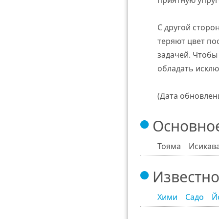
приятную упруг
С другой сторо
теряют цвет по
задачей. Чтобы
обладать исклю
(Дата обновления
Основное
Тояма Исика
Известно
Хими
Садо
Й