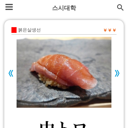
스시대학
붉은살생선