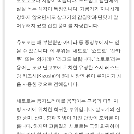
오토로보다 지방이 적습니다. 부드럽고 입안에서
살살 녹는 식감이 특징입니다. 기름기가 지나치게
강하지 않으면서도 살코기의 감칠맛과 단맛이 잘
어우러져 균형 잡힌 풍미를 자랑합니다.
츄토로는 배 부분뿐만 아니라 등 중앙부에서도 얻
을 수 있습니다. 이 부위는 ‘세토로’, ‘쇼토로’, ‘산카
쿠’, 또는 ‘와카레미’라고도 불립니다. ‘쇼토로’라는
용어는 도쿄 닌교초에 위치한 유명한 스시 레스토
랑 키즈시(Kizushi)의 3대 사장인 유이 류이치가 처
음 사용한 것으로 전해집니다.
세토로는 등지느러미를 움직이는 근육과 피하 지
방 사이에 위치한 희귀한 부위입니다. 살코기의 진
한 풍미, 산미, 향과 지방이 가진 단맛이 조화를 이
룹니다. 하지만 고품질의 세토로는 극히 희귀하여,