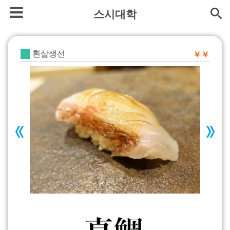
스시대학
흰살생선