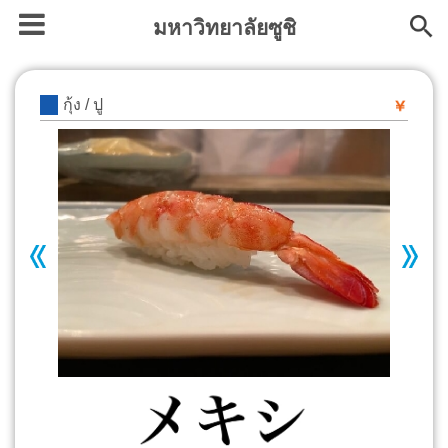
มหาวิทยาลัยซูชิ
กุ้ง / ปู