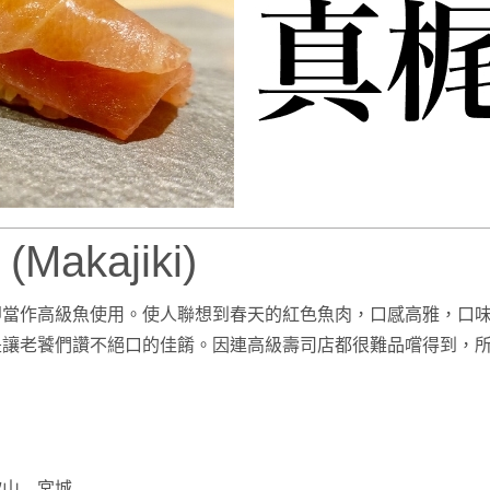
akajiki)
即當作高級魚使用。使人聯想到春天的紅色魚肉，口感高雅，口
是讓老饕們讚不絕口的佳餚。因連高級壽司店都很難品嚐得到，
歌山 宮城