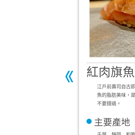
紅肉旗魚 (M
江戶前壽司自古
魚的脂肪美味，
不要錯過。
主要產地
千葉 靜岡 和