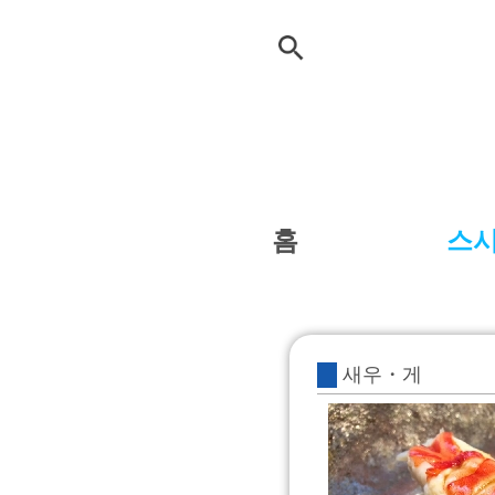
홈
스
새우・게