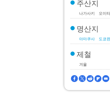
주산지
나가사키 오이
명산지
아마쿠사
도쿄
제철
겨울