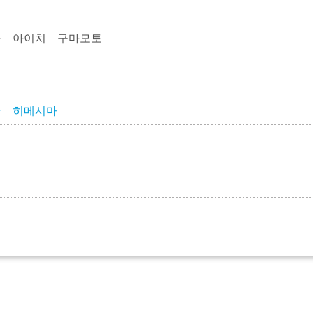
타 아이치 구마모토
완
히메시마