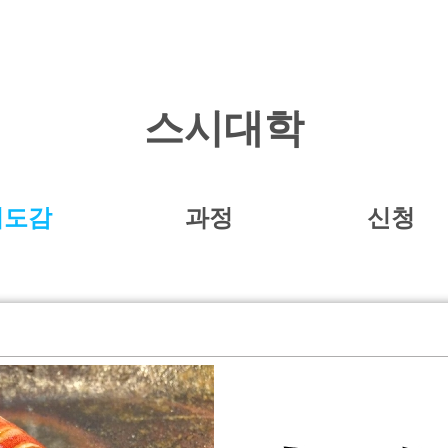
스시대학
시도감
과정
신청