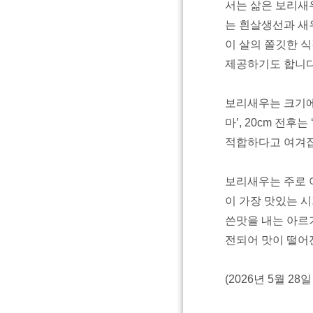
서는 삶은 보리새
는 흰살생선과 새우
이 살의 쫄깃한 
제공하기도 합니다
보리새우는 크기에 따
마’, 20cm 전
적합하다고 여겨집
보리새우는 주로 
이 가장 맛있는 
쓴맛을 내는 아르
전되어 맛이 떨어
(2026년 5월 28