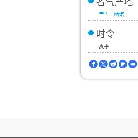
名气产地
宫古
函馆
时令
夏季