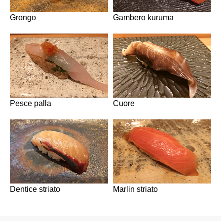
Grongo
Gambero kuruma
Pesce palla
Cuore
Dentice striato
Marlin striato